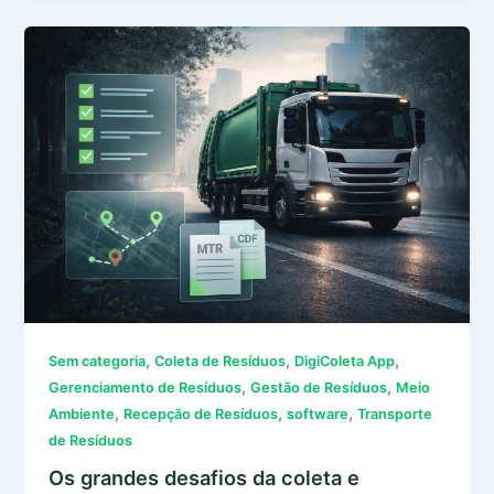
,
,
,
Sem categoria
Coleta de Resíduos
DigiColeta App
,
,
Gerenciamento de Resíduos
Gestão de Resíduos
Meio
,
,
,
Ambiente
Recepção de Resíduos
software
Transporte
de Resíduos
Os grandes desafios da coleta e