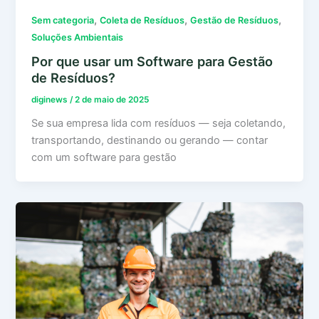
,
,
,
Sem categoria
Coleta de Resíduos
Gestão de Resíduos
Soluções Ambientais
Por que usar um Software para Gestão
de Resíduos?
diginews
/
2 de maio de 2025
Se sua empresa lida com resíduos — seja coletando,
transportando, destinando ou gerando — contar
com um software para gestão