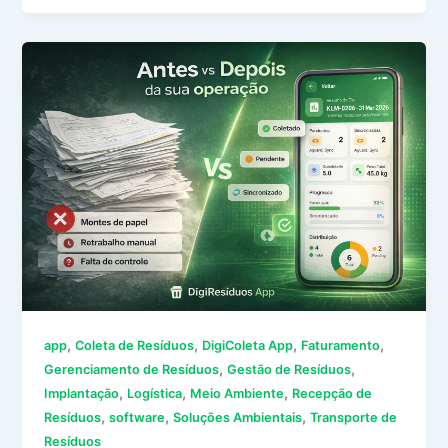
,
,
,
,
app
Coleta de Resíduos
DigiColeta App
Faturamento
,
,
Gerenciamento de Resíduos
Gestão de Resíduos
,
,
,
Implantação
Logística
Meio Ambiente
Recepção de
,
,
,
Resíduos
software
Soluções Ambientais
Transporte de
Resíduos